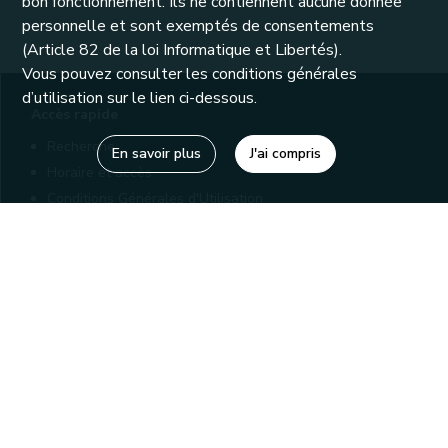
bon fonctionnement. Ils ne contiennent aucune donnée
personnelle et sont exemptés de consentements
(Article 82 de la loi Informatique et Libertés).
Vous pouvez consulter les conditions générales
d’utilisation sur le lien ci-dessous.
Accès rapide
Recherche
En savoir plus
J'ai compris
Horaire et accès
Conditions Générales d'Utilisation
Mentions légales
Politique de confidentialité
Liens utiles
Bibliothèques
Editions
Connaître la Wallonie
Nos partenaires