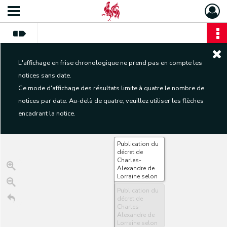
L'affichage en frise chronologique ne prend pas en compte les
notices sans date.
Ce mode d'affichage des résultats limite à quatre le nombre de
notices par date. Au-delà de quatre, veuillez utiliser les flèches
encadrant la notice.
Publication du
décret de
Charles-
Alexandre de
Lorraine selon
lequel les
Publication du
villages de
décret de
Bourseigne-
Charles-
Neuve,
Alexandre de
Bourseigne-
Lorraine selon
Vieille et