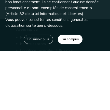
bon fonctionnement. Ils ne contiennent aucune donnée
personnelle et sont exemptés de consentements
(Article 82 de la loi Informatique et Libertés).
Vous pouvez consulter les conditions générales
d’utilisation sur le lien ci-dessous.
Accès rapide
Recherche
En savoir plus
J'ai compris
Horaire et accès
Conditions Générales d'Utilisation
Mentions légales
Politique de confidentialité
Liens utiles
Bibliothèques
Editions
Connaître la Wallonie
Nos partenaires