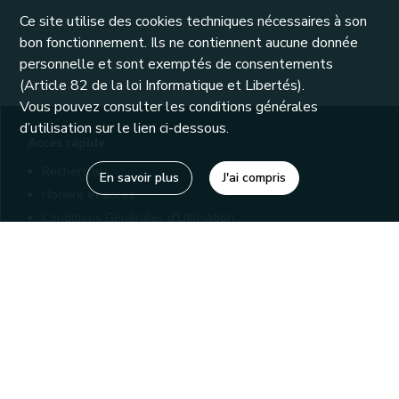
Ce site utilise des cookies techniques nécessaires à son
bon fonctionnement. Ils ne contiennent aucune donnée
personnelle et sont exemptés de consentements
(Article 82 de la loi Informatique et Libertés).
Vous pouvez consulter les conditions générales
d’utilisation sur le lien ci-dessous.
Accès rapide
Recherche
En savoir plus
J'ai compris
Horaire et accès
Conditions Générales d'Utilisation
Mentions légales
Politique de confidentialité
Liens utiles
Bibliothèques
Editions
Connaître la Wallonie