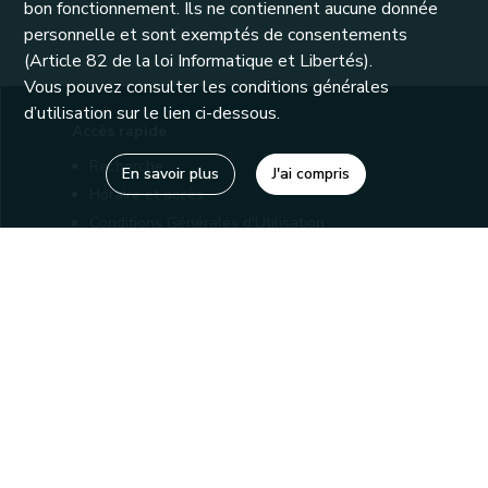
bon fonctionnement. Ils ne contiennent aucune donnée
personnelle et sont exemptés de consentements
(Article 82 de la loi Informatique et Libertés).
Vous pouvez consulter les conditions générales
d’utilisation sur le lien ci-dessous.
Accès rapide
Recherche
En savoir plus
J'ai compris
Horaire et accès
Conditions Générales d'Utilisation
Mentions légales
Politique de confidentialité
Liens utiles
Bibliothèques
Editions
Connaître la Wallonie
Nos partenaires