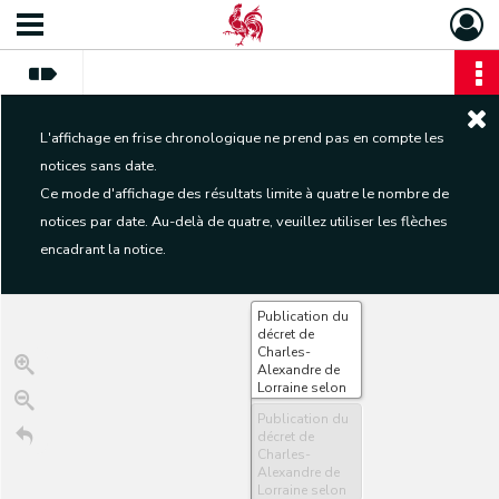
L'affichage en frise chronologique ne prend pas en compte les
notices sans date.
Ce mode d'affichage des résultats limite à quatre le nombre de
notices par date. Au-delà de quatre, veuillez utiliser les flèches
encadrant la notice.
Publication du
décret de
Charles-
Alexandre de
Lorraine selon
lequel les
Publication du
villages de
décret de
Bourseigne-
Charles-
Neuve,
Alexandre de
Bourseigne-
Lorraine selon
Vieille et