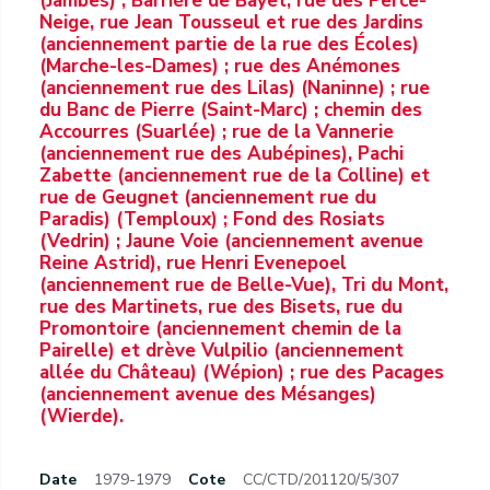
(Jambes) ; Barrière de Bayet, rue des Perce-
Neige, rue Jean Tousseul et rue des Jardins
(anciennement partie de la rue des Écoles)
(Marche-les-Dames) ; rue des Anémones
(anciennement rue des Lilas) (Naninne) ; rue
du Banc de Pierre (Saint-Marc) ; chemin des
Accourres (Suarlée) ; rue de la Vannerie
(anciennement rue des Aubépines), Pachi
Zabette (anciennement rue de la Colline) et
rue de Geugnet (anciennement rue du
Paradis) (Temploux) ; Fond des Rosiats
(Vedrin) ; Jaune Voie (anciennement avenue
Reine Astrid), rue Henri Evenepoel
(anciennement rue de Belle-Vue), Tri du Mont,
rue des Martinets, rue des Bisets, rue du
Promontoire (anciennement chemin de la
Pairelle) et drève Vulpilio (anciennement
allée du Château) (Wépion) ; rue des Pacages
(anciennement avenue des Mésanges)
(Wierde).
Date
1979-1979
Cote
CC/CTD/201120/5/307