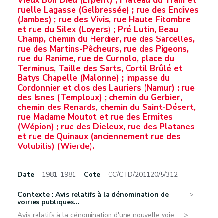
Vieux Bon Dieu (Erpent) ; Plateau du Tram et
ruelle Lagasse (Gelbressée) ; rue des Endives
(Jambes) ; rue des Vivis, rue Haute Fitombre
et rue du Silex (Loyers) ; Pré Lutin, Beau
Champ, chemin du Herdier, rue des Sarcelles,
rue des Martins-Pêcheurs, rue des Pigeons,
rue du Ranime, rue de Curnolo, place du
Terminus, Taille des Sarts, Cortil Brûlé et
Batys Chapelle (Malonne) ; impasse du
Cordonnier et clos des Lauriers (Namur) ; rue
des Isnes (Temploux) ; chemin du Gerbier,
chemin des Renards, chemin du Saint-Désert,
rue Madame Moutot et rue des Ermites
(Wépion) ; rue des Dieleux, rue des Platanes
et rue de Quinaux (anciennement rue des
Volubilis) (Wierde).
Date
1981-1981
Cote
CC/CTD/201120/5/312
Contexte : Avis relatifs à la dénomination de
voiries publiques...
Avis relatifs à la dénomination d'une nouvelle voie...