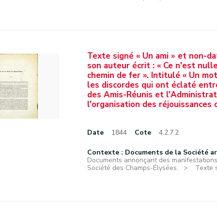
Texte signé « Un ami » et non-da
son auteur écrit : « Ce n'est null
chemin de fer ». Intitulé « Un mo
les discordes qui ont éclaté ent
des Amis-Réunis et l'Administr
l'organisation des réjouissances
Date
1844
Cote
4.2.7.2
Contexte : Documents de la Société a
Documents annonçant des manifestations f
Société des Champs-Élysées.
Texte s