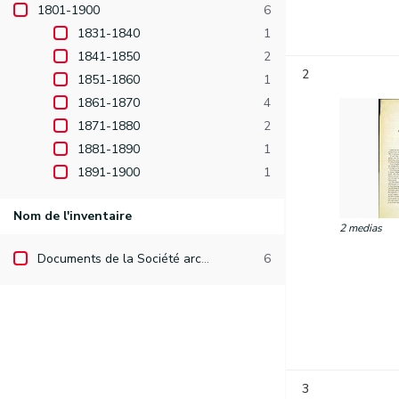
1801-1900
6
1831-1840
1
1841-1850
2
2
1851-1860
1
1861-1870
4
1871-1880
2
1881-1890
1
1891-1900
1
Nom de l'inventaire
2 medias
Documents de la Société archéologique de Namur
6
3