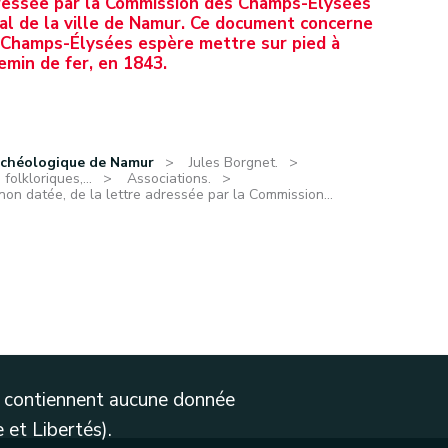
adressée par la Commission des Champs-Élysées
l de la ville de Namur. Ce document concerne
s Champs-Élysées espère mettre sur pied à
hemin de fer, en 1843.
rchéologique de Namur
Jules Borgnet.
olkloriques,...
Associations.
non datée, de la lettre adressée par la Commission...
ne contiennent aucune donnée
 et Libertés).