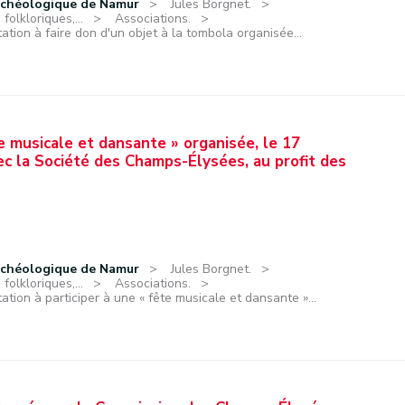
rchéologique de Namur
Jules Borgnet.
olkloriques,...
Associations.
itation à faire don d'un objet à la tombola organisée...
ête musicale et dansante » organisée, le 17
vec la Société des Champs-Élysées, au profit des
rchéologique de Namur
Jules Borgnet.
olkloriques,...
Associations.
itation à participer à une « fête musicale et dansante »...