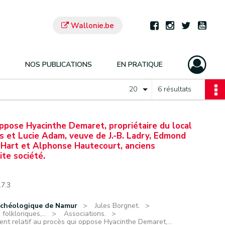
Wallonie.be
NOS PUBLICATIONS
EN PRATIQUE
20
6 résultats
ppose Hyacinthe Demaret, propriétaire du local
s et Lucie Adam, veuve de J.-B. Ladry, Edmond
 Hart et Alphonse Hautecourt, anciens
ite société.
.7.3
rchéologique de Namur
Jules Borgnet.
olkloriques,...
Associations.
nt relatif au procès qui oppose Hyacinthe Demaret,...