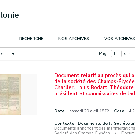
lonie
RECHERCHE
NOS ARCHIVES
VOS ARCHIVES
nence
Page
sur 1
Document relatif au procès qui o
de la société des Champs-Élysée
Charlier, Louis Bodart, Théodore
président et commissaires de lad
Date
samedi 20 avril 1872
Cote
4.2
Contexte : Documents de la Société a
Documents annonçant des manifestations f
Société des Champs-Élysées.
Docume