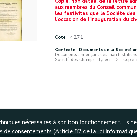
Copie, non datée, de la lettre 
aux membres du Conseil communa
les festivités que la Société de
l'occasion de l'inauguration du c
Cote
4.2.7.1
Contexte : Documents de la Société a
Documents annonçant des manifestations f
Société des Champs-Élysées.
Copie, 
techniques nécessaires à son bon fonctionnement. Ils 
 de consentements (Article 82 de la loi Informatique