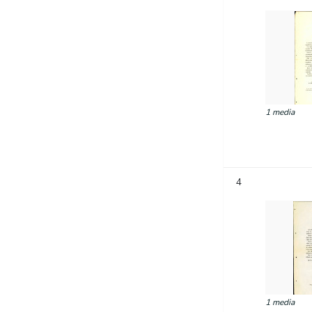
1 media
4
1 media