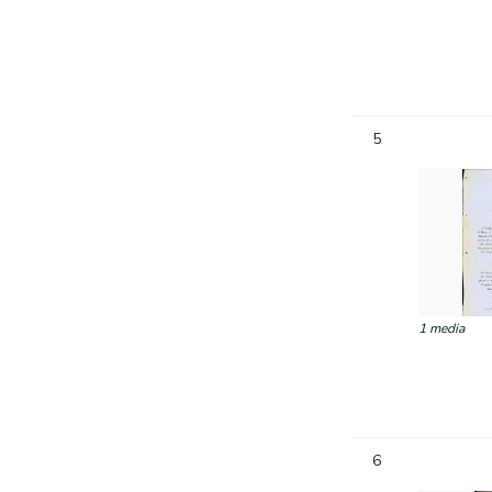
5
1 media
6