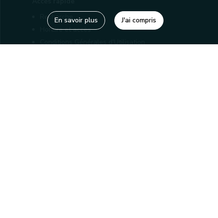
Accès rapide
Recherche
En savoir plus
J'ai compris
Horaire et accès
Conditions Générales d'Utilisation
Mentions légales
Politique de confidentialité
Liens utiles
Bibliothèques
Editions
Connaître la Wallonie
Nos partenaires
Sites généraux de la Wallonie
Wallonie.be
Service public de Wallonie
Wallex