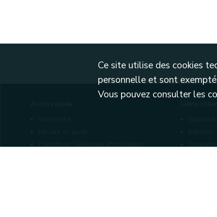
Ce site utilise des cookies 
personnelle et sont exemptés
Vous pouvez consulter les cond
Accès rapide
Liens utile
Recherche
Biblioth
Horaire et accès
Editions
Conditions Générales d'Utilisation
Connaîtr
Mentions légales
Nos part
Politique de confidentialité