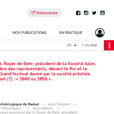
Wallonie.be
NOS PUBLICATIONS
EN PRATIQUE
40
1 résultat
. Royer de Behr, président de la Société Jules
re des représentants, devant le Roi et la
Grand festival donné par la société précitée.
et (?) : « 1849 ou 1856 ».
rchéologique de Namur
Jules Borgnet.
olkloriques,...
Associations.
cours prononcé par A. Royer de Behr, président...