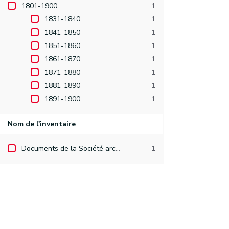
1801-1900
1
1831-1840
1
1841-1850
1
1851-1860
1
1861-1870
1
1871-1880
1
1881-1890
1
1891-1900
1
Nom de l'inventaire
Documents de la Société archéologique de Namur
1