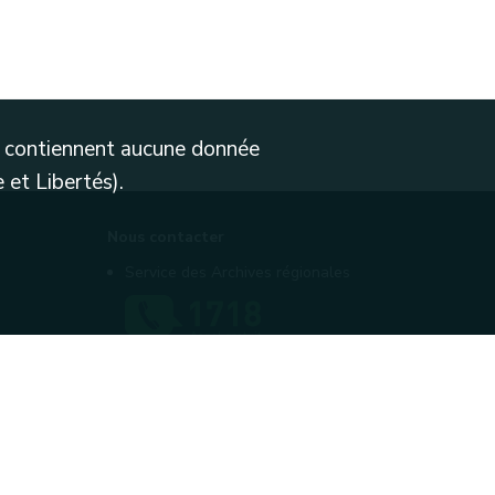
ne contiennent aucune donnée
 et Libertés).
Nous contacter
Service des Archives régionales
Contactez-nous
Introduire une plainte