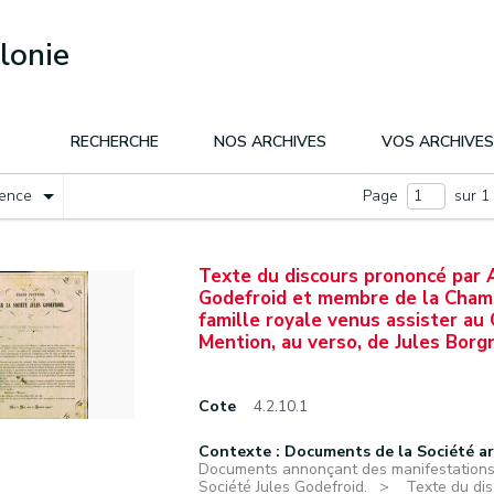
lonie
RECHERCHE
NOS ARCHIVES
VOS ARCHIVES
nence
Page
sur 1
Texte du discours prononcé par A
Godefroid et membre de la Chamb
famille royale venus assister au 
Mention, au verso, de Jules Borgn
Cote
4.2.10.1
Contexte : Documents de la Société a
Documents annonçant des manifestations f
Société Jules Godefroid.
Texte du dis