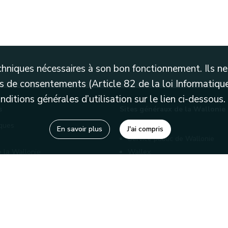
techniques nécessaires à son bon fonctionnement. Ils 
 de consentements (Article 82 de la loi Informatique
itions générales d’utilisation sur le lien ci-dessous.
s
Sites généraux de la Wallonie
èques
Wallonie.be
En savoir plus
J'ai compris
Service public de Wallonie
e la Wallonie
Wallex
enaires
Marché publics wallons
Géoportail
Charte graphique