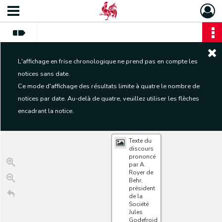
L'affichage en frise chronologique ne prend pas en compte les
notices sans date.
Ce mode d'affichage des résultats limite à quatre le nombre de
notices par date. Au-delà de quatre, veuillez utiliser les flèches
encadrant la notice.
Texte du
discours
prononcé
par A.
Royer de
Behr,
président
de la
Société
Jules
Godefroid