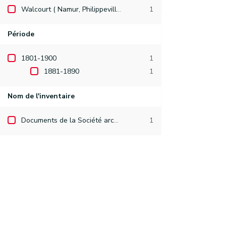
Walcourt ( Namur, Philippeville )
1
Période
1801-1900
1
1881-1890
1
Nom de l'inventaire
Documents de la Société archéologique de Namur
1