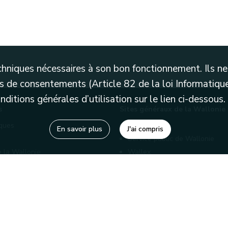
techniques nécessaires à son bon fonctionnement. Ils 
 de consentements (Article 82 de la loi Informatique
itions générales d’utilisation sur le lien ci-dessous.
s
Sites généraux de la Wallonie
èques
Wallonie.be
En savoir plus
J'ai compris
Service public de Wallonie
e la Wallonie
Wallex
enaires
Marché publics wallons
Géoportail
Charte graphique