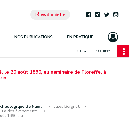
Wallonie.be
NOS PUBLICATIONS
EN PRATIQUE
20
1 résultat
 le 20 août 1890, au séminaire de Floreffe, à
rix.
rchéologique de Namur
Jules Borgnet.
ou à des événements...
ût 1890, au...