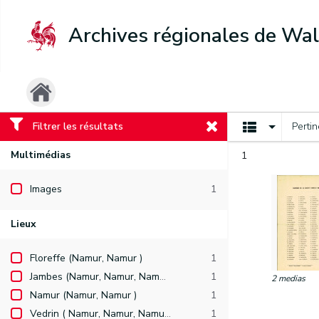
Archives régionales de Wal
Filtrer les résultats
Perti
Multimédias
1
Images
1
Lieux
Floreffe (Namur, Namur )
1
Jambes (Namur, Namur, Namur )
1
2 medias
Namur (Namur, Namur )
1
Vedrin ( Namur, Namur, Namur )
1