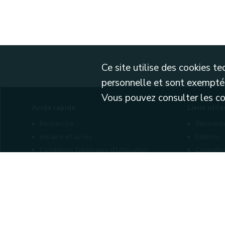
Ce site utilise des cookies 
personnelle et sont exemptés
Vous pouvez consulter les cond
Accès rapide
Liens utile
Recherche
Biblioth
Horaire et accès
Editions
Conditions Générales d'Utilisation
Connaîtr
Mentions légales
Nos part
Politique de confidentialité