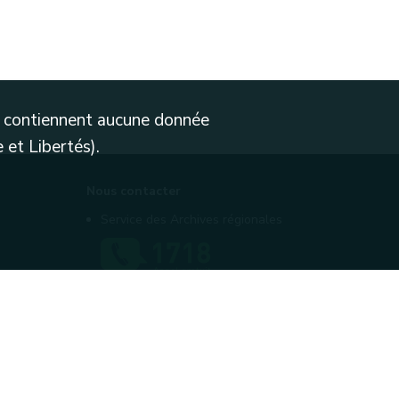
ne contiennent aucune donnée
 et Libertés).
Nous contacter
Service des Archives régionales
Contactez-nous
Introduire une plainte