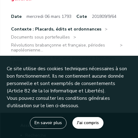
Date
mercredi 06 mars 1793
Cote
201809/9/64
Contexte : Placards, édits et ordonnances
Documents sous portefeuilles
Révolutions brabançonne et française, périodes
napoléonienne...
Première occupation française (novembre 1792-mars
1793)
Ce site utilise des cookies techniques nécessaires à son
Arrêté de l'administration provisoire du pays de
bon fonctionnement. Ils ne contiennent aucune donnée
Namur...
personnelle et sont exemptés de consentements
(Article 82 de la loi Informatique et Libertés).
Producteur :
Société archéologique de Namur
Vous pouvez consulter les conditions générales
d’utilisation sur le lien ci-dessous.
En savoir plus
J'ai compris
Accès rapide
Recherche