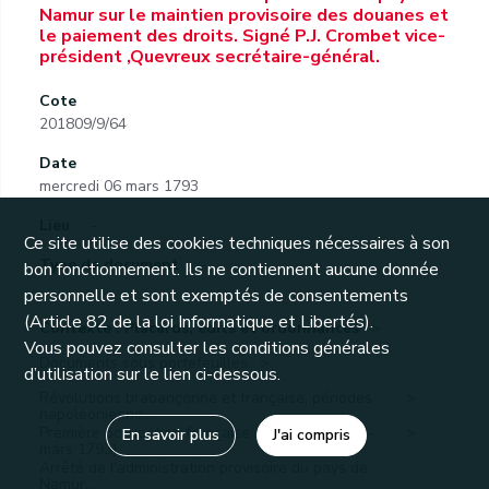
Namur sur le maintien provisoire des douanes et
le paiement des droits. Signé P.J. Crombet vice-
président ,Quevreux secrétaire-général.
Cote
201809/9/64
Date
mercredi 06 mars 1793
Lieu
-
Ce site utilise des cookies techniques nécessaires à son
Type de document
-
bon fonctionnement. Ils ne contiennent aucune donnée
personnelle et sont exemptés de consentements
(Article 82 de la loi Informatique et Libertés).
Contexte : Placards, édits et ordonnances
Vous pouvez consulter les conditions générales
Documents sous portefeuilles
d’utilisation sur le lien ci-dessous.
Révolutions brabançonne et française, périodes
napoléonienne...
Première occupation française (novembre 1792-
En savoir plus
J'ai compris
mars 1793)
Arrêté de l'administration provisoire du pays de
Namur...