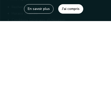
Recherche
En savoir plus
J'ai compris
Horaire et accès
Conditions Générales d'Utilisation
Mentions légales
Politique de confidentialité
Liens utiles
Bibliothèques
Editions
Connaître la Wallonie
Nos partenaires
Sites généraux de la Wallonie
Wallonie.be
Service public de Wallonie
Wallex