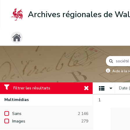
Archives régionales de Wal
Aide à la 
Filtrer les résultats
Date 
Multimédias
1
Sans
2 146
Images
279