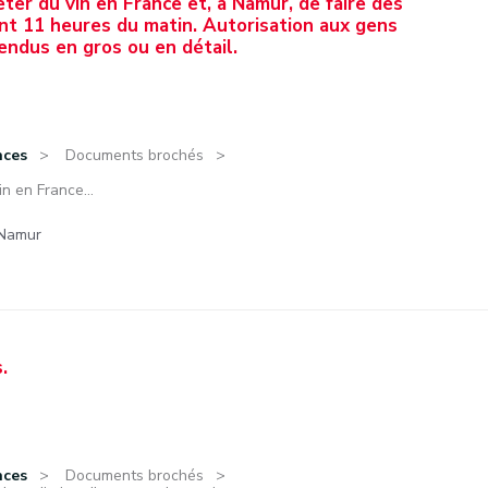
ter du vin en France et, à Namur, de faire des
nt 11 heures du matin. Autorisation aux gens
vendus en gros ou en détail.
nces
Documents brochés
n en France...
 Namur
.
nces
Documents brochés