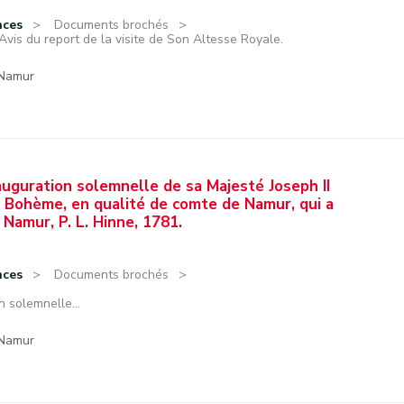
nces
Documents brochés
Avis du report de la visite de Son Altesse Royale.
 Namur
auguration solemnelle de sa Majesté Joseph II
e Bohème, en qualité de comte de Namur, qui a
Namur, P. L. Hinne, 1781.
nces
Documents brochés
 solemnelle...
 Namur