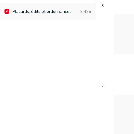
3
Placards, édits et ordonnances
2 425
4