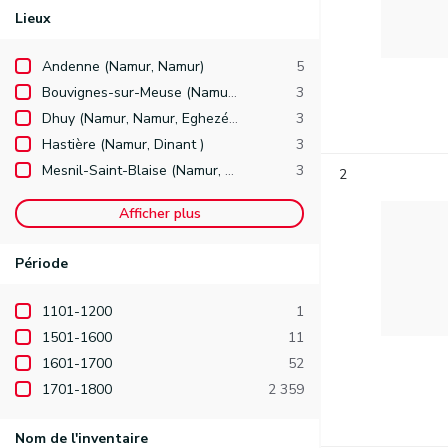
Lieux
Andenne (Namur, Namur)
5
Bouvignes-sur-Meuse (Namur, Dinant, Dinant )
3
Dhuy (Namur, Namur, Eghezée )
3
Hastière (Namur, Dinant )
3
Mesnil-Saint-Blaise (Namur, Dinant, Houyet )
3
2
Afficher plus
Période
1101-1200
1
1501-1600
11
1601-1700
52
1701-1800
2 359
Nom de l'inventaire