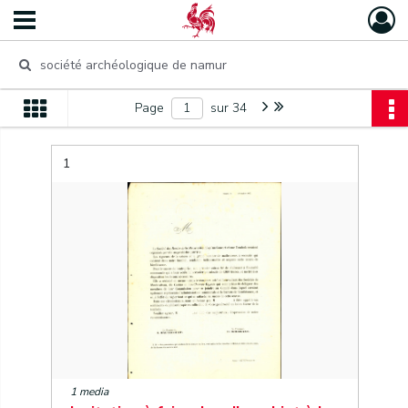
Page
sur 34
1
1 media