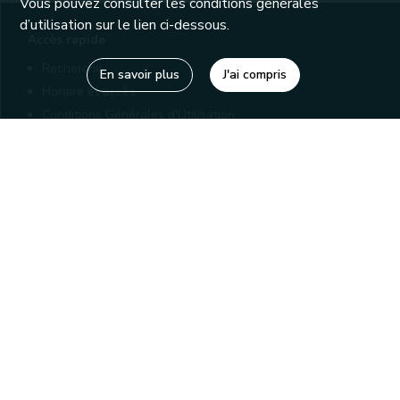
Vous pouvez consulter les conditions générales
d’utilisation sur le lien ci-dessous.
Accès rapide
Recherche
En savoir plus
J'ai compris
Horaire et accès
Conditions Générales d'Utilisation
Mentions légales
Politique de confidentialité
Liens utiles
Bibliothèques
Editions
Connaître la Wallonie
Nos partenaires
Sites généraux de la Wallonie
Wallonie.be