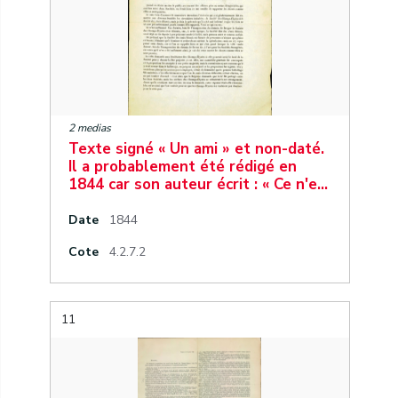
2 medias
Texte signé « Un ami » et non-daté.
Il a probablement été rédigé en
1844 car son auteur écrit : « Ce n'e…
Date
1844
Cote
4.2.7.2
11