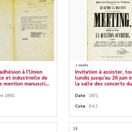
1 media
'adhésion à l'Union
Invitation à assister, to
e et industrielle de
lundis jusqu'au 26 juin i
e mention manuscri…
la salle des concerts d
re 1850.
Date
1871.
Cote
9.4.2
14