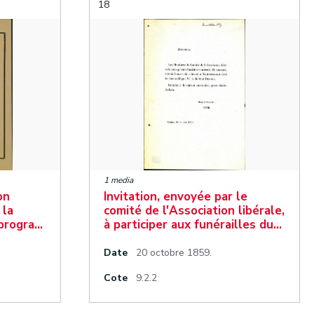
18
1 media
on
Invitation, envoyée par le
 la
comité de l'Association libérale,
 progra…
à participer aux funérailles du…
Date
20 octobre 1859.
Cote
9.2.2