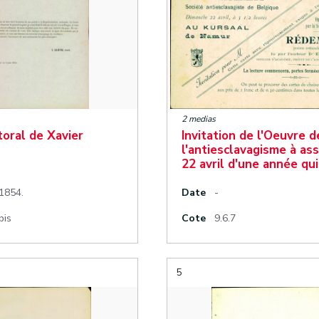
2 medias
toral de Xavier
Invitation de l'Oeuvre d
l'antiesclavagisme à ass
22 avril d'une année qu
 1854.
Date
-
bis
Cote
9.6.7
5