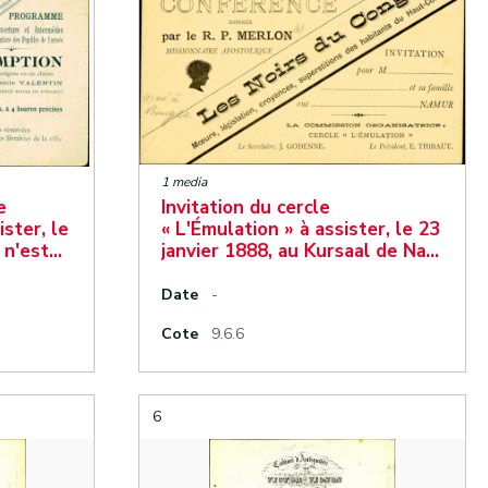
1 media
e
Invitation du cercle
ister, le
« L'Émulation » à assister, le 23
i n'est…
janvier 1888, au Kursaal de Na…
Date
-
Cote
9.6.6
6