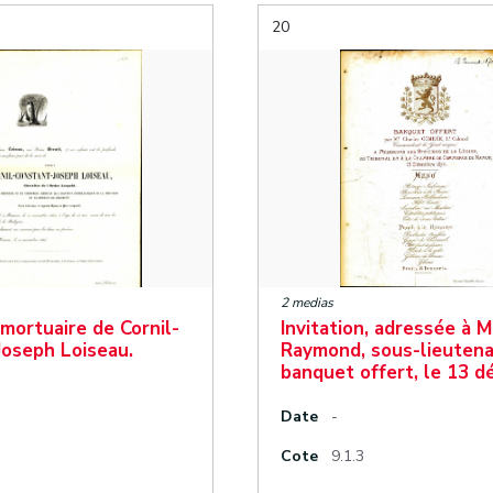
20
2 medias
 mortuaire de Cornil-
Invitation, adressée à 
Joseph Loiseau.
Raymond, sous-lieutena
banquet offert, le 13 
Date
-
Cote
9.1.3