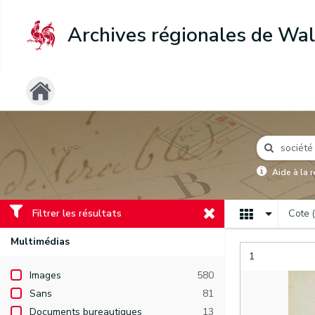
Archives régionales de Wal
Aide à la 
Filtrer les résultats
Cote 
Multimédias
1
Images
580
Sans
81
Documents bureautiques
13