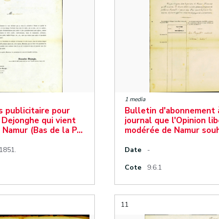
1 media
 publicitaire pour
Bulletin d'abonnement 
 Dejonghe qui vient
journal que l'Opinion li
 à Namur (Bas de la P…
modérée de Namur souh
1851.
Date
-
Cote
9.6.1
11