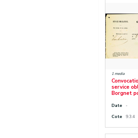
1 media
Convocatio
service obl
Borgnet po
Date
-
Cote
9.3.4