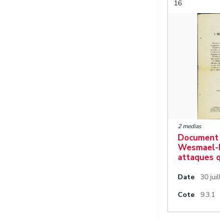
16
2 medias
Document 
Wesmael-L
attaques q
Date
30 jui
Cote
9.3.1