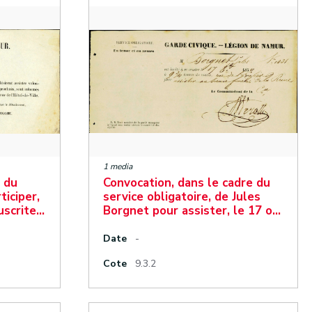
1 media
e du
Convocation, dans le cadre du
ticiper,
service obligatoire, de Jules
uscrite…
Borgnet pour assister, le 17 o…
Date
-
Cote
9.3.2