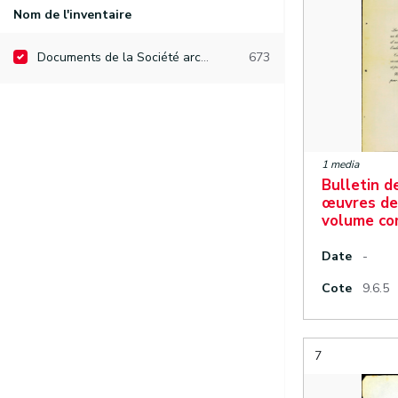
Nom de l'inventaire
Documents de la Société archéologique de Namur
673
1 media
Bulletin d
œuvres de
volume co
Date
-
Cote
9.6.5
7