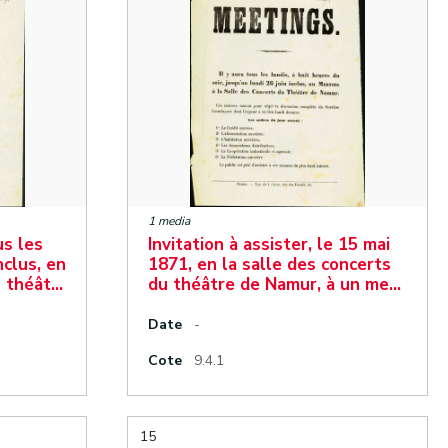
1 media
us les
Invitation à assister, le 15 mai
nclus, en
1871, en la salle des concerts
u théât…
du théâtre de Namur, à un me…
Date
-
Cote
9.4.1
15