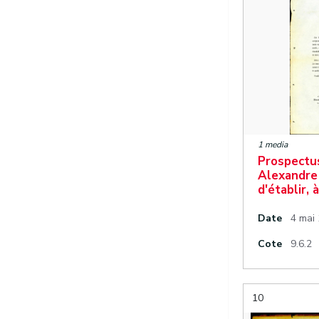
1 media
Prospectus
Alexandre
d'établir,
Date
4 mai 
Cote
9.6.2
10