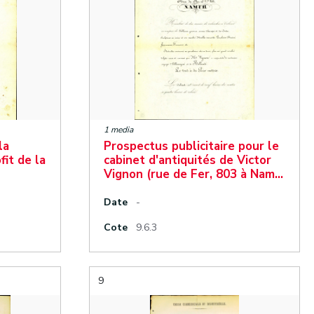
1 media
la
Prospectus publicitaire pour le
fit de la
cabinet d'antiquités de Victor
Vignon (rue de Fer, 803 à Nam…
Date
-
Cote
9.6.3
9