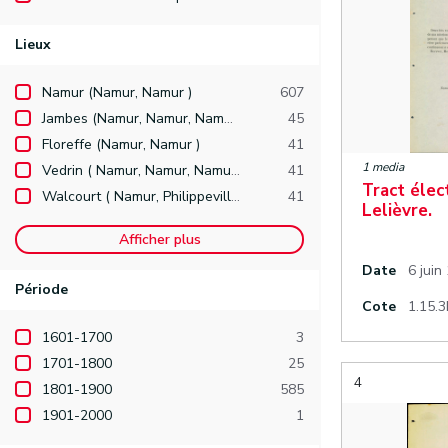
Lieux
Namur (Namur, Namur )
607
Jambes (Namur, Namur, Namur )
45
Floreffe (Namur, Namur )
41
1 media
Vedrin ( Namur, Namur, Namur )
41
Tract élec
Walcourt ( Namur, Philippeville )
41
Lelièvre.
Afficher plus
Date
6 juin
Période
Cote
1.15.3
1601-1700
3
1701-1800
25
4
1801-1900
585
1901-2000
1