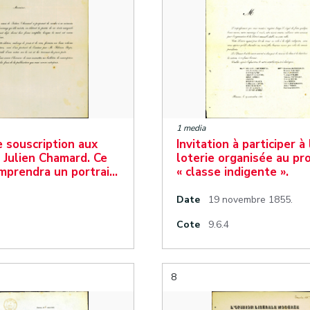
1 media
e souscription aux
Invitation à participer à 
 Julien Chamard. Ce
loterie organisée au pro
mprendra un portrai…
« classe indigente ».
Date
19 novembre 1855.
Cote
9.6.4
8