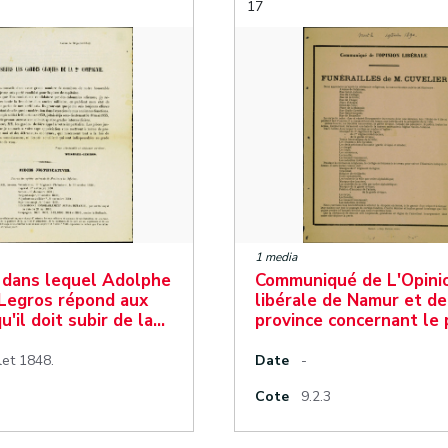
17
1 media
dans lequel Adolphe
Communiqué de L'Opini
egros répond aux
libérale de Namur et de
u'il doit subir de la…
province concernant le
llet 1848.
Date
-
Cote
9.2.3