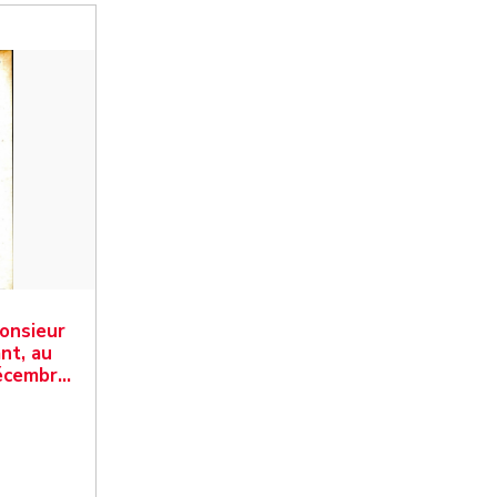
Monsieur
nt, au
décembr…