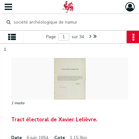
Page
sur 34
1
1 media
Tract électoral de Xavier Lelièvre.
Date
6 juin 1854.
Cote
1.15.3bis