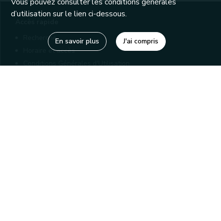
Vous pouvez consulter les conditions générales
d’utilisation sur le lien ci-dessous.
Accès rapide
Recherche
En savoir plus
J'ai compris
Horaire et accès
Conditions Générales d'Utilisation
Mentions légales
Politique de confidentialité
Liens utiles
Bibliothèques
Editions
Connaître la Wallonie
Nos partenaires
Sites généraux de la Wallonie
Wallonie.be