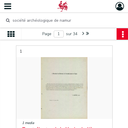
Page
sur 34
1
1 media