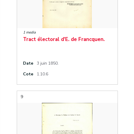
1 media
Tract électoral d'E. de Francquen.
Date
3 juin 1850.
Cote
1.10.6
9