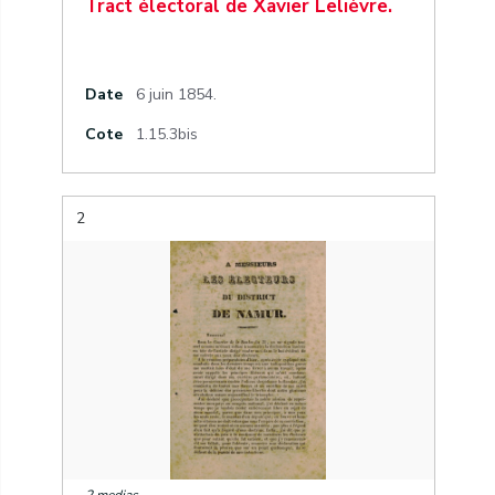
Tract électoral de Xavier Lelièvre.
Date
6 juin 1854.
Cote
1.15.3bis
2