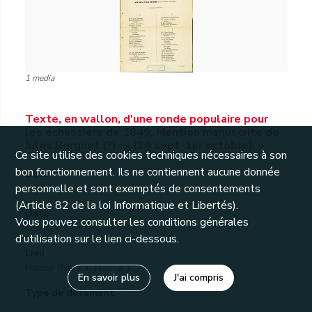
1 media
Texte, en wallon, d'une ronde populaire pour
les échassiers de 1849. Mention manuscrite de
Jules Borgnet (?) : « (29 sept-1er octobre). »
Ce site utilise des cookies techniques nécessaires à son
bon fonctionnement. Ils ne contiennent aucune donnée
Cote
personnelle et sont exemptés de consentements
4.2.8.1
(Article 82 de la loi Informatique et Libertés).
Date
Vous pouvez consulter les conditions générales
1849
d’utilisation sur le lien ci-dessous.
Lieu
Namur (Namur, Namur )
En savoir plus
J'ai compris
Type de document
-