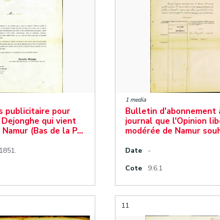
1 media
 publicitaire pour
Bulletin d'abonnement 
 Dejonghe qui vient
journal que l'Opinion li
 à Namur (Bas de la P…
modérée de Namur souh
1851.
Date
-
Cote
9.6.1
11