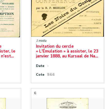
1 media
e
Invitation du cercle
ister, le
« L'Émulation » à assister, le 23
i n'est…
janvier 1888, au Kursaal de Na…
Date
-
Cote
9.6.6
6