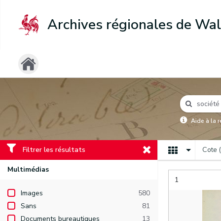
Archives régionales de Wal
Aide à la 
Filtrer les résultats
Cote 
Multimédias
1
Images
580
Sans
81
Documents bureautiques
13