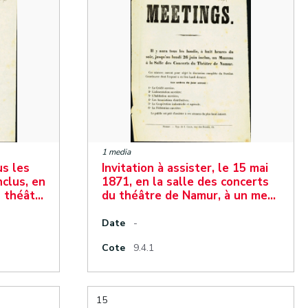
1 media
us les
Invitation à assister, le 15 mai
nclus, en
1871, en la salle des concerts
u théât…
du théâtre de Namur, à un me…
Date
-
Cote
9.4.1
15