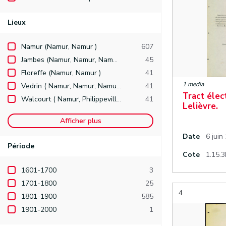
Lieux
Namur (Namur, Namur )
607
Jambes (Namur, Namur, Namur )
45
Floreffe (Namur, Namur )
41
1 media
Vedrin ( Namur, Namur, Namur )
41
Tract élec
Walcourt ( Namur, Philippeville )
41
Lelièvre.
Afficher plus
Date
6 juin
Période
Cote
1.15.3
1601-1700
3
1701-1800
25
4
1801-1900
585
1901-2000
1