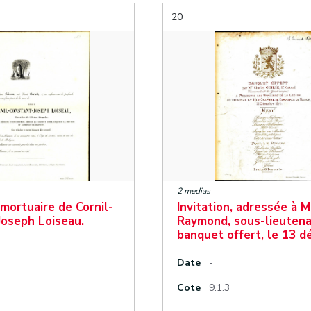
20
2 medias
 mortuaire de Cornil-
Invitation, adressée à 
Joseph Loiseau.
Raymond, sous-lieutena
banquet offert, le 13 
Date
-
Cote
9.1.3