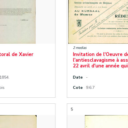
2 medias
toral de Xavier
Invitation de l'Oeuvre d
l'antiesclavagisme à ass
22 avril d'une année qu
 1854.
Date
-
bis
Cote
9.6.7
5