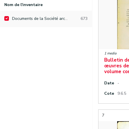
Nom de l'inventaire
Documents de la Société archéologique de Namur
673
1 media
Bulletin d
œuvres de
volume co
Date
-
Cote
9.6.5
7