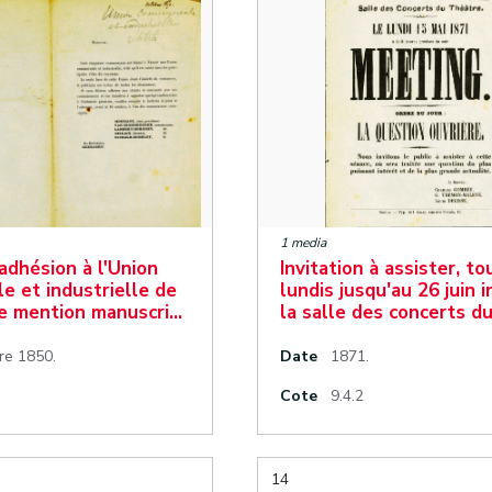
1 media
'adhésion à l'Union
Invitation à assister, to
e et industrielle de
lundis jusqu'au 26 juin i
e mention manuscri…
la salle des concerts d
re 1850.
Date
1871.
Cote
9.4.2
14