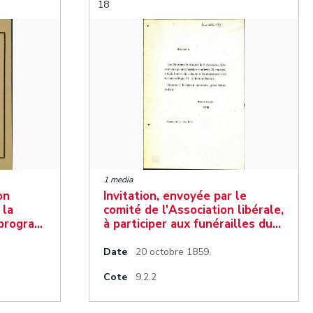
18
1 media
on
Invitation, envoyée par le
 la
comité de l'Association libérale,
 progra…
à participer aux funérailles du…
Date
20 octobre 1859.
Cote
9.2.2