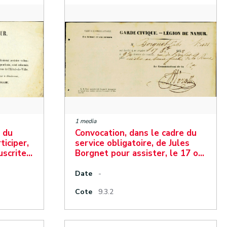
1 media
e du
Convocation, dans le cadre du
ticiper,
service obligatoire, de Jules
uscrite…
Borgnet pour assister, le 17 o…
Date
-
Cote
9.3.2