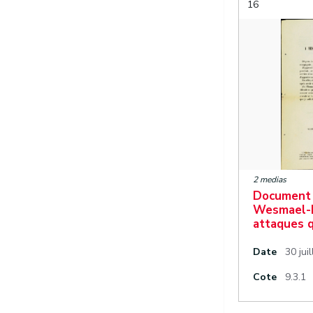
16
2 medias
Document 
Wesmael-L
attaques q
Date
30 jui
Cote
9.3.1