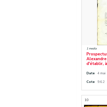
1 media
Prospectus
Alexandre
d'établir,
Date
4 mai 
Cote
9.6.2
10