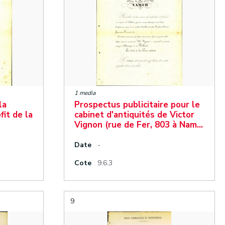
1 media
la
Prospectus publicitaire pour le
fit de la
cabinet d'antiquités de Victor
Vignon (rue de Fer, 803 à Nam…
Date
-
Cote
9.6.3
9