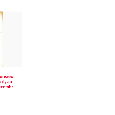
Monsieur
nt, au
décembr…