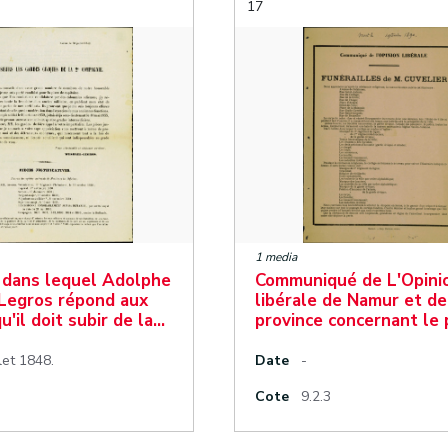
17
1 media
dans lequel Adolphe
Communiqué de L'Opini
egros répond aux
libérale de Namur et de
u'il doit subir de la…
province concernant le
llet 1848.
Date
-
Cote
9.2.3