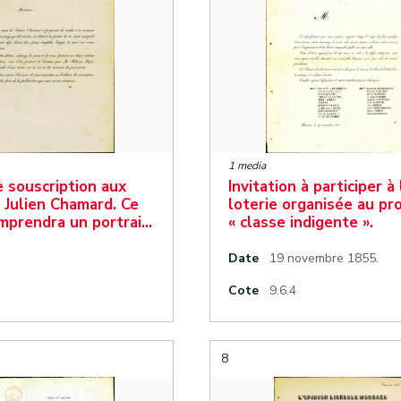
1 media
e souscription aux
Invitation à participer à 
 Julien Chamard. Ce
loterie organisée au pro
mprendra un portrai…
« classe indigente ».
Date
19 novembre 1855.
Cote
9.6.4
8