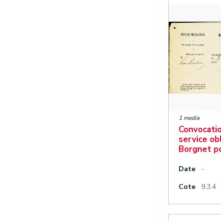
1 media
Convocatio
service obl
Borgnet po
Date
-
Cote
9.3.4