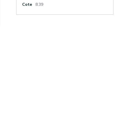
Cote
8.39