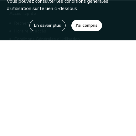
Vous pouvez consulter les conditions générales
d’utilisation sur le lien ci-dessous.
Accès rapide
Recherche
En savoir plus
J'ai compris
Horaire et accès
Conditions Générales d'Utilisation
Mentions légales
Politique de confidentialité
Liens utiles
Bibliothèques
Editions
Connaître la Wallonie
Nos partenaires
Sites généraux de la Wallonie
Wallonie.be