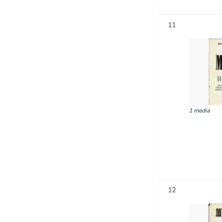
11
1 media
12