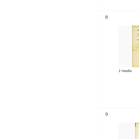
8
1 media
9