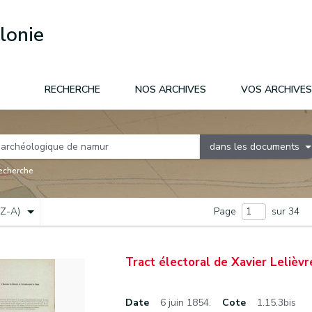
lonie
RECHERCHE
NOS ARCHIVES
VOS ARCHIVES
dans les documents
recherche
(Z-A)
Page
sur 34
Tract électoral de Xavier Lelièvr
Date
6 juin 1854.
Cote
1.15.3bis