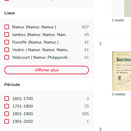
Lieux
1 media
Namur (Namur, Namur )
607
Jambes (Namur, Namur, Namur )
45
Floreffe (Namur, Namur )
41
2
Vedrin ( Namur, Namur, Namur )
41
Walcourt ( Namur, Philippeville )
41
Afficher plus
Période
2 medias
1601-1700
3
1701-1800
25
1801-1900
585
1901-2000
1
3