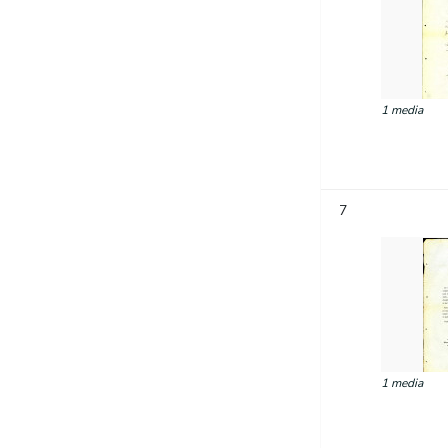
1 media
7
1 media