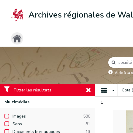
Archives régionales de Wal
Aide à la 
Filtrer les résultats
Cote 
Multimédias
1
Images
580
Sans
81
Documents bureautiques
13