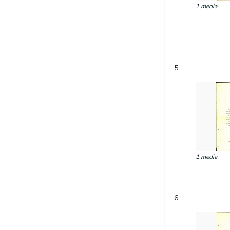
1 media
5
1 media
6