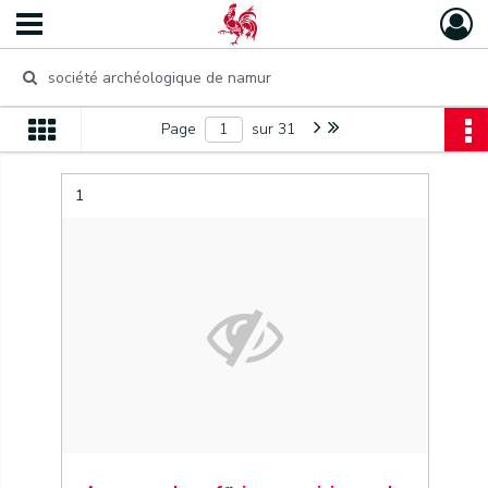
Page
sur 31
1