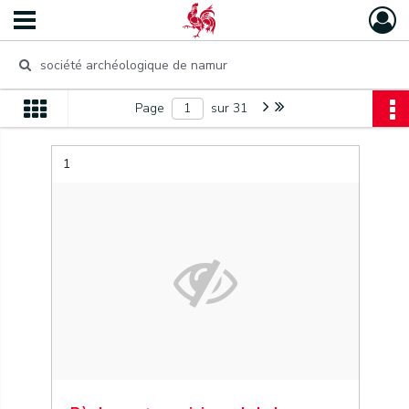
Page
sur 31
1