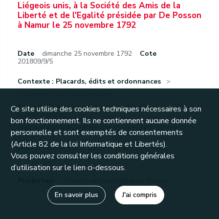
Liégeois unis, à la Société des Amis de la
Liberté et de l'Egalité présidée par De Posson
à Namur le 25 novembre 1792
Date
dimanche 25 novembre 1792
Cote
201809/9/5
Contexte : Placards, édits et ordonnances
Documents sous portefeuilles
Révolutions brabançonne et française, périodes
Ce site utilise des cookies techniques nécessaires à son
napoléonienne...
bon fonctionnement. Ils ne contiennent aucune donnée
Première occupation française (novembre 1792-mars
personnelle et sont exemptés de consentements
1793)
(Article 82 de la loi Informatique et Libertés).
Discours du citoyen E. Dinne, membre du Comité
Vous pouvez consulter les conditions générales
général...
d’utilisation sur le lien ci-dessous.
Producteur :
Société archéologique de Namur
En savoir plus
J'ai compris