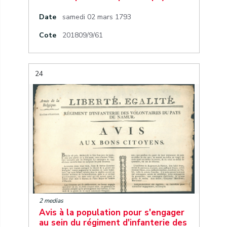
Date
samedi 02 mars 1793
Cote
201809/9/61
24
2 medias
Avis à la population pour s'engager
au sein du régiment d'infanterie des