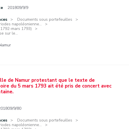
te
201809/9/9
nces
Documents sous portefeuilles
riodes napoléonienne...
e 1792-mars 1793)
e sur le...
 Namur
Ville de Namur protestant que le texte de
isoire du 5 mars 1793 ait été pris de concert avec
ntaine.
201809/9/80
nces
Documents sous portefeuilles
riodes napoléonienne...