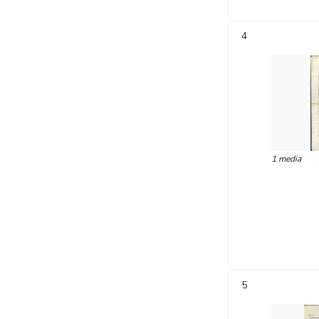
4
1 media
5