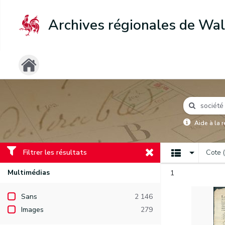
Archives régionales de Wal
Aide à la 
Filtrer les résultats
Cote 
Multimédias
1
Sans
2 146
Images
279