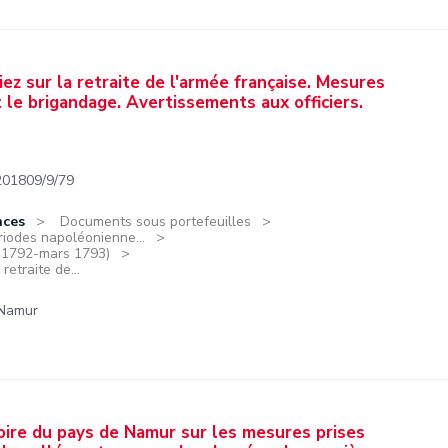
z sur la retraite de l'armée française. Mesures
et le brigandage. Avertissements aux officiers.
201809/9/79
nces
Documents sous portefeuilles
riodes napoléonienne...
e 1792-mars 1793)
etraite de...
 Namur
soire du pays de Namur sur les mesures prises