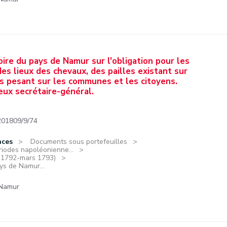
oire du pays de Namur sur l'obligation pour les
des lieux des chevaux, des pailles existant sur
ges pesant sur les communes et les citoyens.
eux secrétaire-général.
201809/9/74
nces
Documents sous portefeuilles
riodes napoléonienne...
e 1792-mars 1793)
ays de Namur...
 Namur