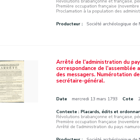
Révolutions brabançonne et française, pé
Première occupation française (novembr
Proclamation à la population des administr
Producteur :
Société archéologique de
Arrêté de l'administration du pay
correspondance de l'assemblée a
des messagers. Numérotation des
secrétaire-général.
Date
mercredi 13 mars 1793
Cote
Contexte : Placards, édits et ordonna
Révolutions brabançonne et française, pé
Première occupation française (novembr
Arrêté de l'administration du pays namurois
Producteur :
Société archéologique de