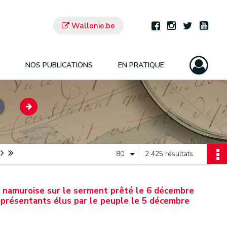
Wallonie.be
NOS PUBLICATIONS
EN PRATIQUE
80
2 425 résultats
on namuroise sur le serment prêté le 6 décembre
eprésentants élus par le peuple le 5 décembre