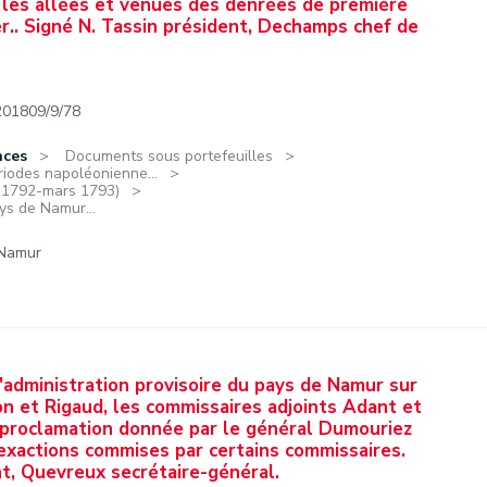
 les allées et venues des denrées de première
r.. Signé N. Tassin président, Dechamps chef de
201809/9/78
nces
Documents sous portefeuilles
riodes napoléonienne...
e 1792-mars 1793)
ays de Namur...
 Namur
l'administration provisoire du pays de Namur sur
on et Rigaud, les commissaires adjoints Adant et
a proclamation donnée par le général Dumouriez
exactions commises par certains commissaires.
nt, Quevreux secrétaire-général.