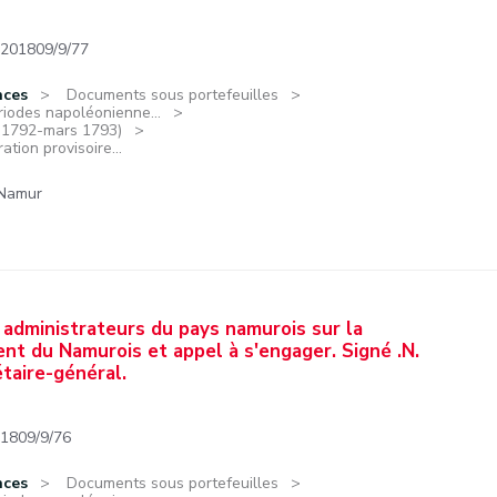
201809/9/77
nces
Documents sous portefeuilles
riodes napoléonienne...
e 1792-mars 1793)
ation provisoire...
 Namur
 administrateurs du pays namurois sur la
ent du Namurois et appel à s'engager. Signé .N.
taire-général.
1809/9/76
nces
Documents sous portefeuilles