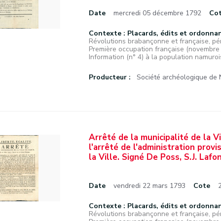
Date
mercredi 05 décembre 1792
Co
Contexte : Placards, édits et ordonna
Révolutions brabançonne et française, pé
Première occupation française (novembr
Information (n° 4) à la population namurois
Producteur :
Société archéologique de
Arrêté de la municipalité de la 
l'arrêté de l'administration prov
la Ville. Signé De Poss, S.J. Lafo
Date
vendredi 22 mars 1793
Cote
Contexte : Placards, édits et ordonna
Révolutions brabançonne et française, pé