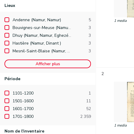
Lieux
Andenne (Namur, Namur)
5
1 media
Bouvignes-sur-Meuse (Namur, Dinant, Dinant )
3
Dhuy (Namur, Namur, Eghezée )
3
Hastière (Namur, Dinant )
3
Mesnil-Saint-Blaise (Namur, Dinant, Houyet )
3
Afficher plus
2
Période
1101-1200
1
1501-1600
11
1601-1700
52
1701-1800
2 359
1 media
Nom de l'inventaire