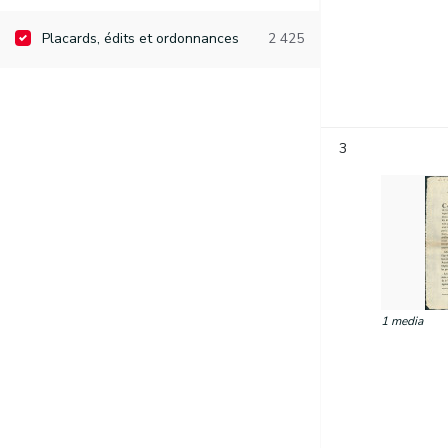
Placards, édits et ordonnances
2 425
3
1 media