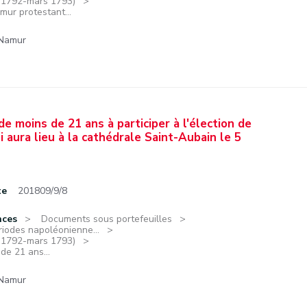
e 1792-mars 1793)
mur protestant...
 Namur
de moins de 21 ans à participer à l'élection de
 aura lieu à la cathédrale Saint-Aubain le 5
te
201809/9/8
nces
Documents sous portefeuilles
riodes napoléonienne...
e 1792-mars 1793)
de 21 ans...
 Namur