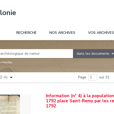
lonie
RECHERCHE
NOS ARCHIVES
VOS ARCHIVES
dans les documents
recherche
(Z-A)
Page
sur 31
Information (n° 4) à la populati
1792 place Saint-Remy par les r
1792