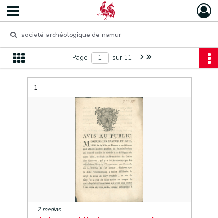
Page
sur 31
1
2 medias