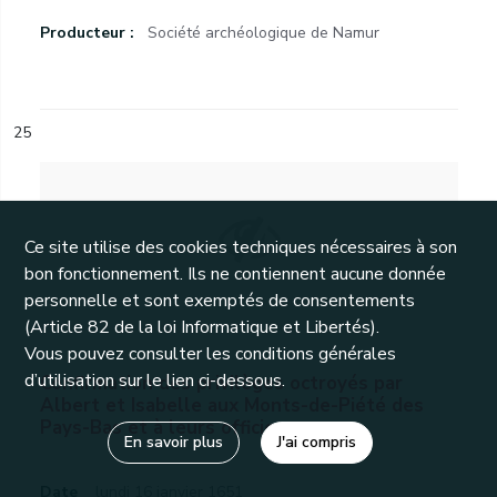
Producteur :
Société archéologique de Namur
25
Ce site utilise des cookies techniques nécessaires à son
bon fonctionnement. Ils ne contiennent aucune donnée
personnelle et sont exemptés de consentements
(Article 82 de la loi Informatique et Libertés).
Vous pouvez consulter les conditions générales
d’utilisation sur le lien ci-dessous.
Confirmation des privilèges octroyés par
Albert et Isabelle aux Monts-de-Piété des
Pays-Bas et à leurs officiers.
En savoir plus
J'ai compris
Date
lundi 16 janvier 1651