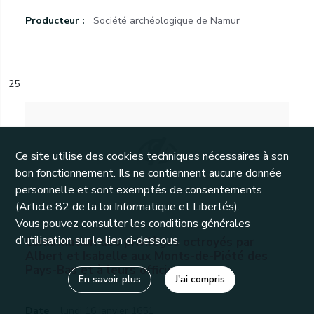
Producteur :
Société archéologique de Namur
25
Ce site utilise des cookies techniques nécessaires à son
bon fonctionnement. Ils ne contiennent aucune donnée
personnelle et sont exemptés de consentements
(Article 82 de la loi Informatique et Libertés).
Vous pouvez consulter les conditions générales
d’utilisation sur le lien ci-dessous.
Confirmation des privilèges octroyés par
Albert et Isabelle aux Monts-de-Piété des
Pays-Bas et à leurs officiers.
En savoir plus
J'ai compris
Date
lundi 16 janvier 1651