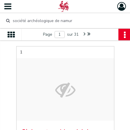
Page
sur 31
1