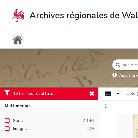
Archives régionales de Wal
Aide à la 
Filtrer les résultats
Cote 
Multimédias
1
Sans
2 146
Images
279