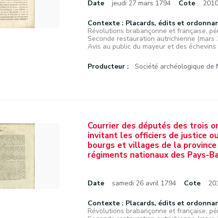
Date
jeudi 27 mars 1794
Cote
2010
Contexte : Placards, édits et ordonna
Révolutions brabançonne et française, pé
Seconde restauration autrichienne (mars 17
Avis au public du mayeur et des échevins de
Producteur :
Société archéologique de
Courrier des députés des trois o
invitant les officiers de justice 
bourgs et villages de la provinc
régiments nationaux des Pays-Ba
Date
samedi 26 avril 1794
Cote
20
Contexte : Placards, édits et ordonna
Révolutions brabançonne et française, pé