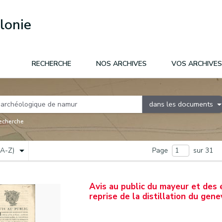
lonie
RECHERCHE
NOS ARCHIVES
VOS ARCHIVES
dans les documents
recherche
(A-Z)
Page
sur 31
Avis au public du mayeur et des 
reprise de la distillation du gene