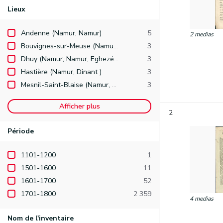
Lieux
Andenne (Namur, Namur)
5
2 medias
Bouvignes-sur-Meuse (Namur, Dinant, Dinant )
3
Dhuy (Namur, Namur, Eghezée )
3
Hastière (Namur, Dinant )
3
Mesnil-Saint-Blaise (Namur, Dinant, Houyet )
3
Afficher plus
2
Période
1101-1200
1
1501-1600
11
1601-1700
52
1701-1800
2 359
4 medias
Nom de l'inventaire