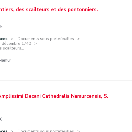
iers, des scailteurs et des pontonniers.
05
nces
Documents sous portefeuilles
14 décembre 1740
scailteurs...
 Namur
plissimi Decani Cathedralis Namurcensis, S.
06
nces
Documents sous portefeuilles