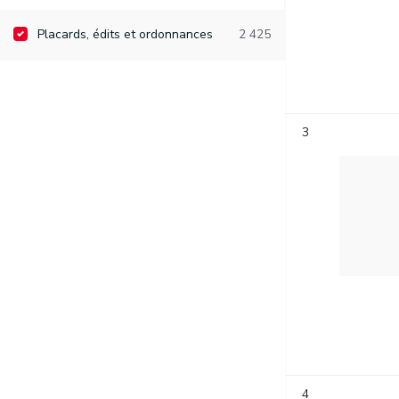
Placards, édits et ordonnances
2 425
3
4