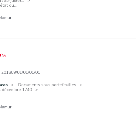
93-juillet...
état du...
 Namur
rs.
201809/01/01/01/01
nces
Documents sous portefeuilles
14 décembre 1740
 Namur