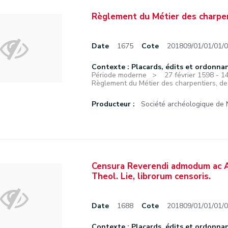
Règlement du Métier des charpent
Date
1675
Cote
201809/01/01/01/
Contexte : Placards, édits et ordonna
Période moderne
27 février 1598 - 
Règlement du Métier des charpentiers, des 
Producteur :
Société archéologique de
Censura Reverendi admodum ac Am
Theol. Lie, librorum censoris.
Date
1688
Cote
201809/01/01/01/
Contexte : Placards, édits et ordonna