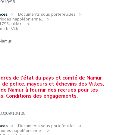
9/10/98
nces
Documents sous portefeuilles
riodes napoléonienne...
93-juillet...
 la Ville...
 Namur
rdres de l'état du pays et comté de Namur
ou de police, mayeurs et échevins des Villes,
e de Namur à fournir des recrues pour les
s. Conditions des engagements.
18009/10/105
nces
Documents sous portefeuilles
riodes napoléonienne...