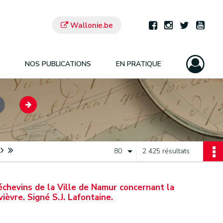
Wallonie.be
NOS PUBLICATIONS
EN PRATIQUE
80
2 425 résultats
échevins de la Ville de Namur concernant la
vièvre. Signé S.J. Lafontaine.