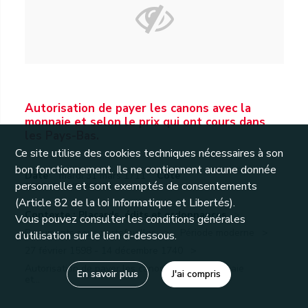
Autorisation de payer les canons avec la
monnaie et selon le prix qui ont cours dans
les Pays-Bas.
Ce site utilise des cookies techniques nécessaires à son
bon fonctionnement. Ils ne contiennent aucune donnée
Date
mardi 31 mars 1711
Cote
personnelle et sont exemptés de consentements
201809/01/01/01/21
(Article 82 de la loi Informatique et Libertés).
Contexte : Placards, édits et ordonnances
Vous pouvez consulter les conditions générales
Documents sous portefeuilles
Période moderne
d’utilisation sur le lien ci-dessous.
27 février 1598 - 14 décembre 1740
Autorisation de payer les canons avec la monnaie
En savoir plus
J'ai compris
et...