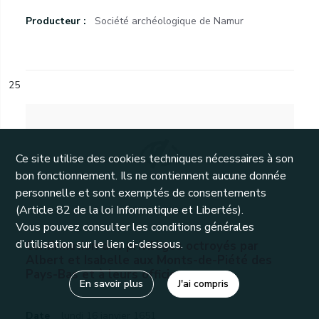
Producteur :
Société archéologique de Namur
25
Ce site utilise des cookies techniques nécessaires à son
bon fonctionnement. Ils ne contiennent aucune donnée
personnelle et sont exemptés de consentements
(Article 82 de la loi Informatique et Libertés).
Vous pouvez consulter les conditions générales
d’utilisation sur le lien ci-dessous.
Confirmation des privilèges octroyés par
Albert et Isabelle aux Monts-de-Piété des
Pays-Bas et à leurs officiers.
En savoir plus
J'ai compris
Date
lundi 16 janvier 1651