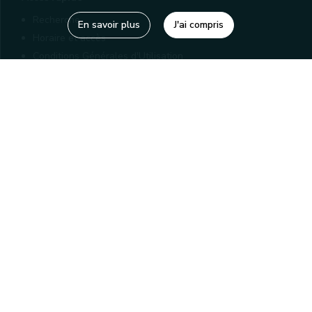
Recherche
En savoir plus
J'ai compris
Horaire et accès
Conditions Générales d'Utilisation
Mentions légales
Politique de confidentialité
Liens utiles
Bibliothèques
Editions
Connaître la Wallonie
Nos partenaires
Sites généraux de la Wallonie
Wallonie.be
Service public de Wallonie
Wallex