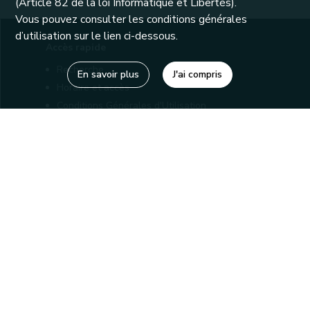
(Article 82 de la loi Informatique et Libertés).
Vous pouvez consulter les conditions générales
d’utilisation sur le lien ci-dessous.
Accès rapide
Recherche
En savoir plus
J'ai compris
Horaire et accès
Conditions Générales d'Utilisation
Mentions légales
Politique de confidentialité
Liens utiles
Bibliothèques
Editions
Connaître la Wallonie
Nos partenaires
Sites généraux de la Wallonie