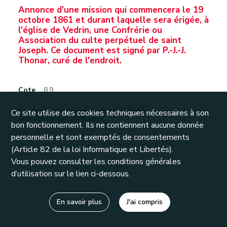
Annonce d'une mission qui commencera le 19
octobre 1861 et durant laquelle sera érigée, à
l'église de Vedrin, une Confrérie ou
Association du culte perpétuel de saint
Joseph. Ce document est signé par P.-J.-J.
Thonar, curé de l'endroit.
Cote
8.9
Contexte : Documents de la Société
Ce site utilise des cookies techniques nécessaires à son
archéologique de Namur
bon fonctionnement. Ils ne contiennent aucune donnée
Jules Borgnet.
personnelle et sont exemptés de consentements
Documents relatifs à des manifestations ou à des
(Article 82 de la loi Informatique et Libertés).
événements...
Vous pouvez consulter les conditions générales
Annonce d'une mission qui commencera le 19
d’utilisation sur le lien ci-dessous.
octobre...
En savoir plus
J'ai compris
24