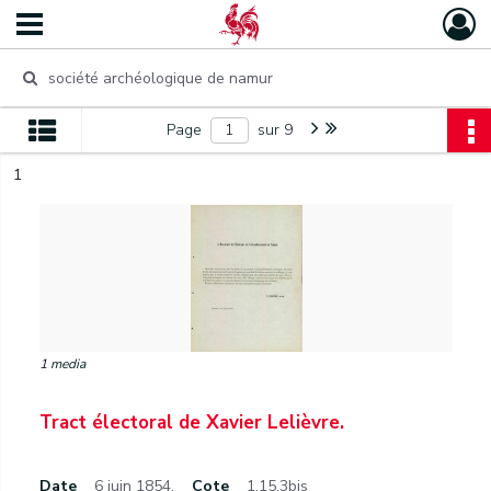
Page
sur 9
1
1 media
Tract électoral de Xavier Lelièvre.
Date
6 juin 1854.
Cote
1.15.3bis