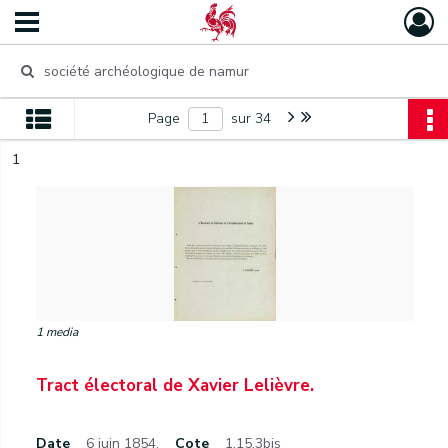
Page
sur 34
1
1 media
Tract électoral de Xavier Lelièvre.
Date
6 juin 1854.
Cote
1.15.3bis