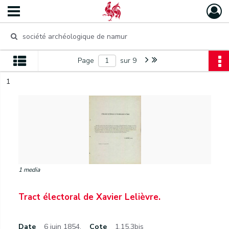
Page
sur 9
1
1 media
Tract électoral de Xavier Lelièvre.
Date
6 juin 1854.
Cote
1.15.3bis