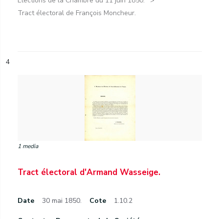
Élections de la Chambre du 11 juin 1850.
Tract électoral de François Moncheur.
4
1 media
Tract électoral d'Armand Wasseige.
Date
30 mai 1850.
Cote
1.10.2