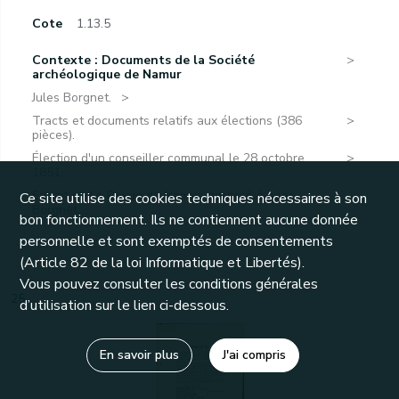
Cote
1.13.5
Contexte : Documents de la Société
archéologique de Namur
Jules Borgnet.
Tracts et documents relatifs aux élections (386
pièces).
Élection d'un conseiller communal le 28 octobre
1851.
Extrait de La Revue de Namur, adressé à Jules
Ce site utilise des cookies techniques nécessaires à son
Borgnet,...
bon fonctionnement. Ils ne contiennent aucune donnée
personnelle et sont exemptés de consentements
(Article 82 de la loi Informatique et Libertés).
Vous pouvez consulter les conditions générales
25
d’utilisation sur le lien ci-dessous.
En savoir plus
J'ai compris