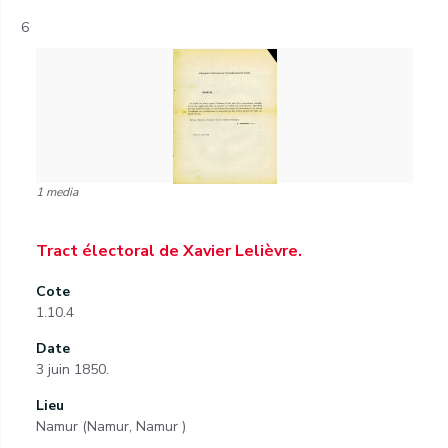
6
1 media
Tract électoral de Xavier Lelièvre.
Cote
1.10.4
Date
3 juin 1850.
Lieu
Namur (Namur, Namur )