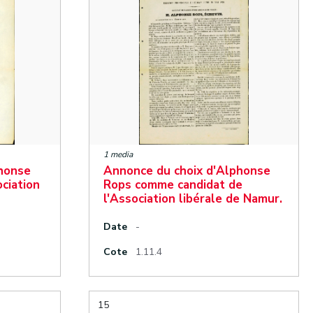
1 media
phonse
Annonce du choix d'Alphonse
ociation
Rops comme candidat de
l'Association libérale de Namur.
Date
-
Cote
1.11.4
15