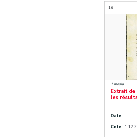
19
1 media
Extrait de
les résult
Date
-
Cote
1.12.7