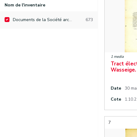
Nom de l'inventaire
Documents de la Société archéologique de Namur
673
1 media
Tract élec
Wasseige.
Date
30 ma
Cote
1.10.2
7