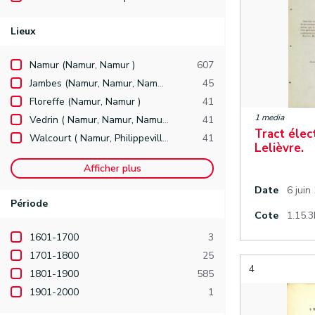
Lieux
Namur (Namur, Namur )
607
Jambes (Namur, Namur, Namur )
45
Floreffe (Namur, Namur )
41
1 media
Vedrin ( Namur, Namur, Namur )
41
Tract élec
Walcourt ( Namur, Philippeville )
41
Lelièvre.
Afficher plus
Date
6 juin
Période
Cote
1.15.3
1601-1700
3
1701-1800
25
4
1801-1900
585
1901-2000
1