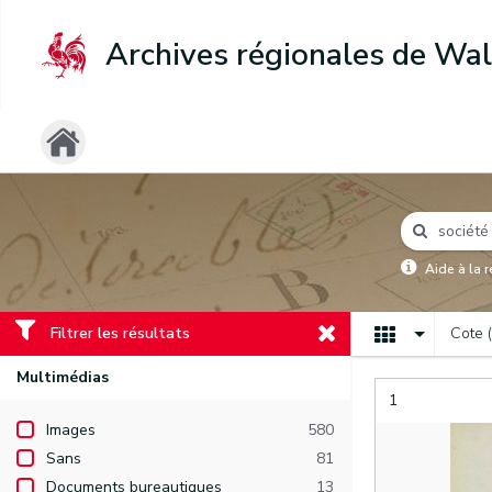
Archives régionales de Wal
Aide à la 
Filtrer les résultats
Cote 
Multimédias
1
Images
580
Sans
81
Documents bureautiques
13