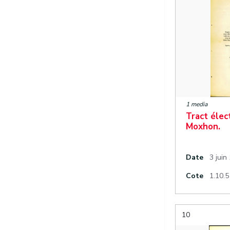
1 media
Tract élec
Moxhon.
Date
3 juin
Cote
1.10.5
10