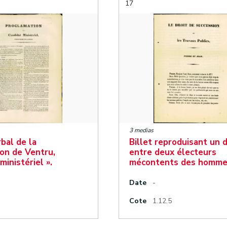
17
3 medias
bal de la
Billet reproduisant un 
on de Ventru,
entre deux électeurs
ministériel ».
mécontents des homme
Date
-
Cote
1.12.5