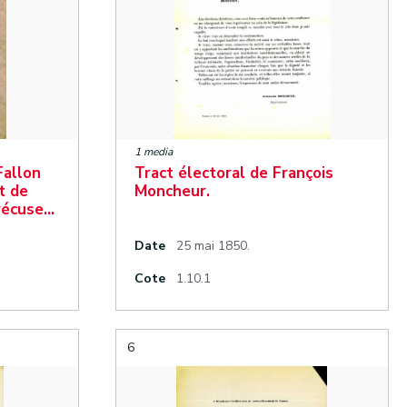
1 media
Fallon
Tract électoral de François
t de
Moncheur.
 récuse…
Date
25 mai 1850.
Cote
1.10.1
6