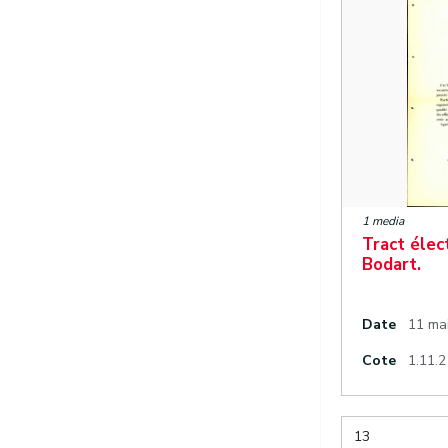
1 media
Tract élec
Bodart.
Date
11 ma
Cote
1.11.2
13