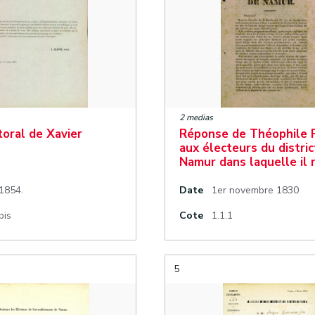
2 medias
toral de Xavier
Réponse de Théophile 
aux électeurs du distric
Namur dans laquelle il
 1854.
Date
1er novembre 1830
bis
Cote
1.1.1
5