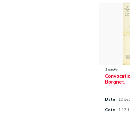
1 media
Convocatio
Borgnet.
Date
10 se
Cote
1.12.1