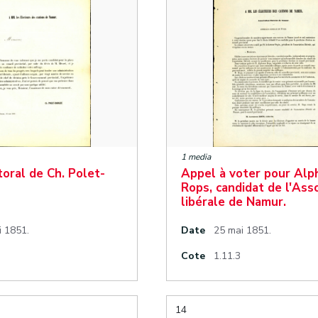
1 media
toral de Ch. Polet-
Appel à voter pour Al
Rops, candidat de l'Ass
libérale de Namur.
i 1851.
Date
25 mai 1851.
Cote
1.11.3
14