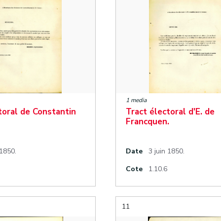
1 media
toral de Constantin
Tract électoral d'E. de
Francquen.
 1850.
Date
3 juin 1850.
Cote
1.10.6
11