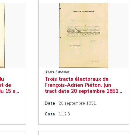
3 lots 7 medias
du
Trois tracts électoraux de
et de
François-Adrien Piéton. (un
du 15 s…
tract date 20 septembre 1851…
Date
20 septembre 1851.
Cote
1.12.3