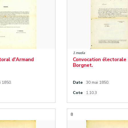
1 media
toral d'Armand
Convocation électorale 
Borgnet.
i 1850.
Date
30 mai 1850.
Cote
1.10.3
8