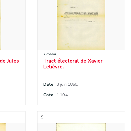
1 media
de Jules
Tract électoral de Xavier
Lelièvre.
Date
3 juin 1850.
Cote
1.10.4
9