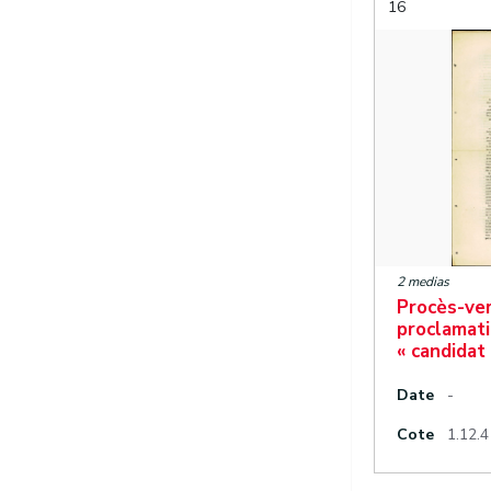
16
2 medias
Procès-ver
proclamati
« candidat 
Date
-
Cote
1.12.4