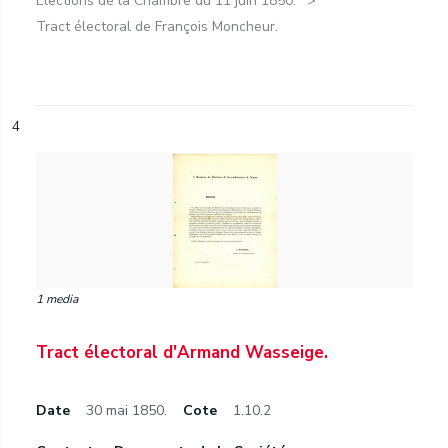
Élections de la Chambre du 11 juin 1850.
Tract électoral de François Moncheur.
4
1 media
Tract électoral d'Armand Wasseige.
Date
30 mai 1850.
Cote
1.10.2