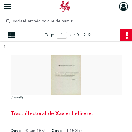
Page
sur 9
1
1 media
Tract électoral de Xavier Lelièvre.
Date
6 juin 1854.
Cote
1.15.3bis