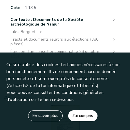
Cote
1.13.5
Contexte : Documents de la Société
archéologique de Namur
Jules Borgnet.
Tracts et documents relatifs aux élections (386
pièces).
Élection d'un conseiller communal le 28 octobre
1851.
Extrait de La Revue de Namur, adressé à Jules
Ce site utilise des cookies techniques nécessaires à son
Borgnet,...
bon fonctionnement. Ils ne contiennent aucune donnée
personnelle et sont exemptés de consentements
(Article 82 de la loi Informatique et Libertés).
Vous pouvez consulter les conditions générales
25
d’utilisation sur le lien ci-dessous.
En savoir plus
J'ai compris