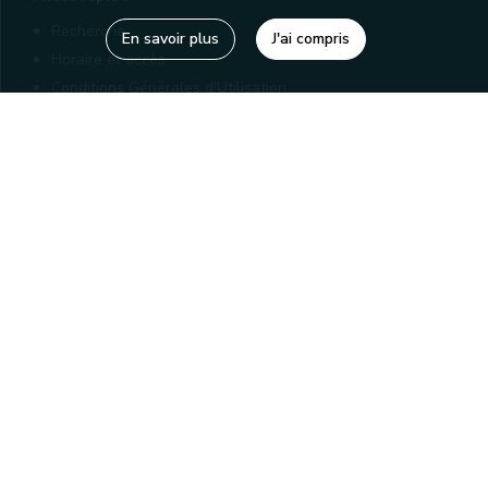
Recherche
En savoir plus
J'ai compris
Horaire et accès
Conditions Générales d'Utilisation
Mentions légales
Politique de confidentialité
Liens utiles
Bibliothèques
Editions
Connaître la Wallonie
Nos partenaires
Sites généraux de la Wallonie
Wallonie.be
Service public de Wallonie
Wallex