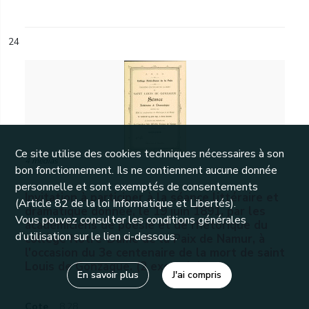
24
Ce site utilise des cookies techniques nécessaires à son
4 medias
bon fonctionnement. Ils ne contiennent aucune donnée
personnelle et sont exemptés de consentements
Invitation à participer à la séance littéraire et
(Article 82 de la loi Informatique et Libertés).
dramatique donnée, le 19 juin 1891, par les
Vous pouvez consulter les conditions générales
académiciens de poésie et de rhétorique du
d’utilisation sur le lien ci-dessous.
collège Notre-Dame de la Paix de Namur, à
l'occasion du 3e centenaire de la mort de saint
Louis de Gonzague. (2 exemplaires).
En savoir plus
J'ai compris
Cote
8.28