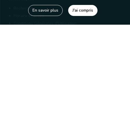
Recherche
En savoir plus
J'ai compris
Horaire et accès
Conditions Générales d'Utilisation
Mentions légales
Politique de confidentialité
Liens utiles
Bibliothèques
Editions
Connaître la Wallonie
Nos partenaires
Sites généraux de la Wallonie
Wallonie.be
Service public de Wallonie
Wallex