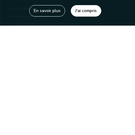
Recherche
En savoir plus
J'ai compris
Horaire et accès
Conditions Générales d'Utilisation
Mentions légales
Politique de confidentialité
Liens utiles
Bibliothèques
Editions
Connaître la Wallonie
Nos partenaires
Sites généraux de la Wallonie
Wallonie.be
Service public de Wallonie
Wallex