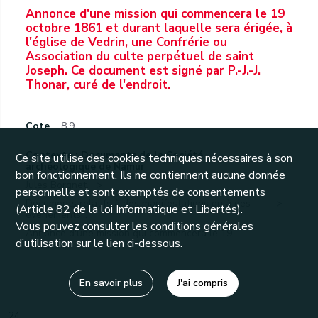
Annonce d'une mission qui commencera le 19
octobre 1861 et durant laquelle sera érigée, à
l'église de Vedrin, une Confrérie ou
Association du culte perpétuel de saint
Joseph. Ce document est signé par P.-J.-J.
Thonar, curé de l'endroit.
Cote
8.9
Contexte : Documents de la Société
Ce site utilise des cookies techniques nécessaires à son
archéologique de Namur
bon fonctionnement. Ils ne contiennent aucune donnée
Jules Borgnet.
personnelle et sont exemptés de consentements
Documents relatifs à des manifestations ou à des
(Article 82 de la loi Informatique et Libertés).
événements...
Vous pouvez consulter les conditions générales
Annonce d'une mission qui commencera le 19
d’utilisation sur le lien ci-dessous.
octobre...
En savoir plus
J'ai compris
24