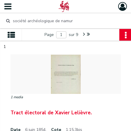
Page
sur 9
1
1 media
Tract électoral de Xavier Lelièvre.
Date
6 juin 1854.
Cote
1.15.3bis