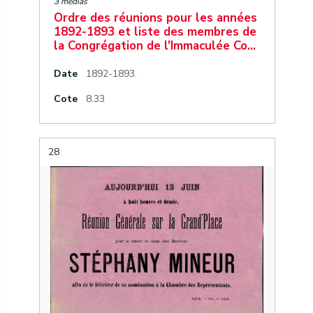
3 medias
Ordre des réunions pour les années
1892-1893 et liste des membres de
la Congrégation de l'Immaculée Co…
Date
1892-1893.
Cote
8.33
28